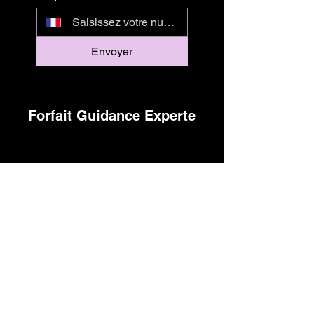
Envoyer
Forfait Guidance Experte
CAMP'DANSE
asso.campdanse@gmail.com
07 60 76 95 64